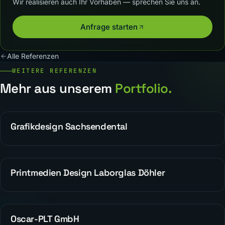
Wir realisieren auch Ihr Vorhaben — sprechen Sie uns an.
Anfrage starten
Alle Referenzen
WEITERE REFERENZEN
Mehr aus unserem
Portfolio.
Grafikdesign Sachsendental
WEBDESIGN
Printmedien Design Laborglas Döhler
WEBDESIGN
Oscar-PLT GmbH
REFERENZEN