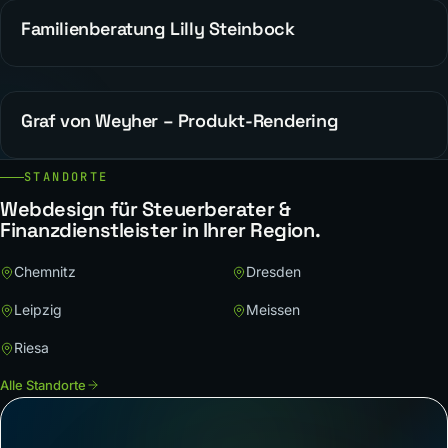
Familienberatung Lilly Steinbock
WEBDESIGN
Graf von Weyher – Produkt-Rendering
WEBDESIGN
STANDORTE
Webdesign für Steuerberater &
Finanzdienstleister in Ihrer Region.
Chemnitz
Dresden
Leipzig
Meissen
Riesa
Alle Standorte