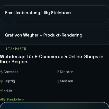
Familienberatung Lilly Steinbock
WEBDESIGN
Graf von Weyher – Produkt-Rendering
WEBDESIGN
STANDORTE
Webdesign für E-Commerce & Online-Shops in
Ihrer Region.
Chemnitz
Dresden
Leipzig
Meissen
Riesa
Alle Standorte