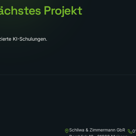
ächstes Projekt
ierte KI-Schulungen.
Schliwa & Zimmermann GbR
0