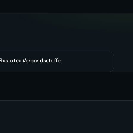
Elastotex Verbandsstoffe
REFERENZEN