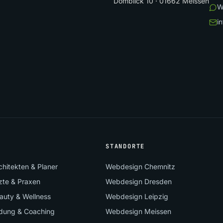
Domblick 10 · 01662 Meissen
W
i
STANDORTE
hitekten & Planer
Webdesign Chemnitz
zte & Praxen
Webdesign Dresden
auty & Wellness
Webdesign Leipzig
ldung & Coaching
Webdesign Meissen