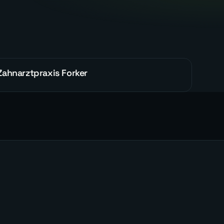
Zahnarztpraxis Forker
ALLGEMEIN