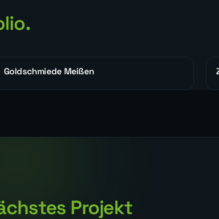
lio.
Goldschmiede Meißen
WEBDESIGN
ächstes Projekt