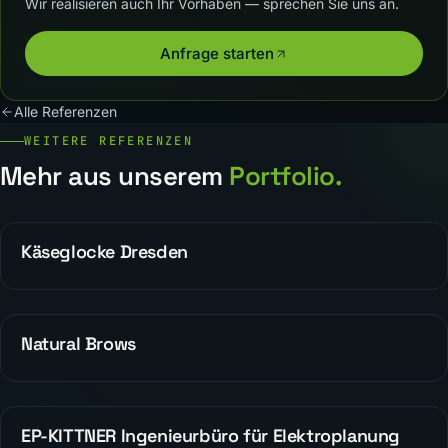
Wir realisieren auch Ihr Vorhaben — sprechen Sie uns an.
Anfrage starten
Alle Referenzen
WEITERE REFERENZEN
Mehr aus unserem
Portfolio.
Käseglocke Dresden
REFERENZEN
Natural Brows
REFERENZEN
EP-KITTNER Ingenieurbüro für Elektroplanung
WEBDESIGN