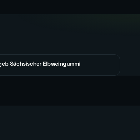
geb Sächsischer Elbweingummi
REFERENZEN