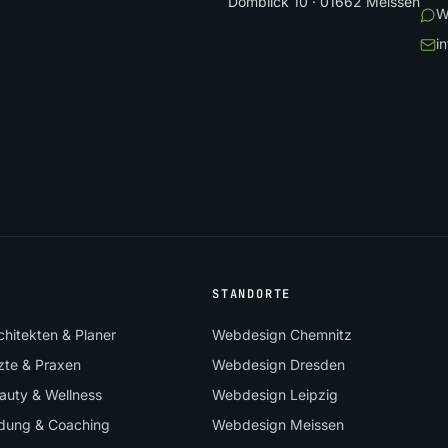
Domblick 10 · 01662 Meissen
W
i
STANDORTE
hitekten & Planer
Webdesign Chemnitz
zte & Praxen
Webdesign Dresden
auty & Wellness
Webdesign Leipzig
ldung & Coaching
Webdesign Meissen