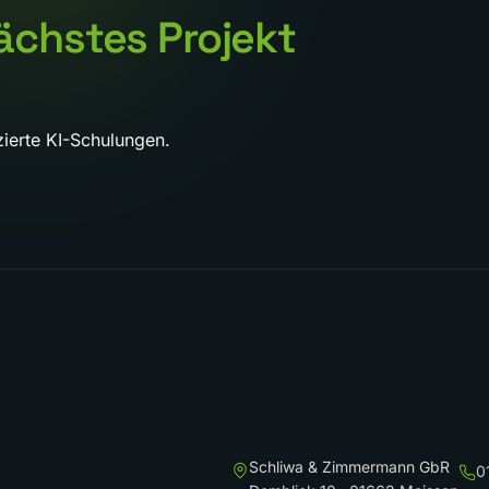
ächstes Projekt
ierte KI-Schulungen.
Schliwa & Zimmermann GbR
0