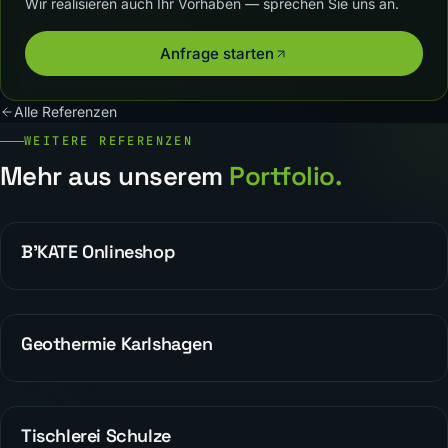
Wir realisieren auch Ihr Vorhaben — sprechen Sie uns an.
Anfrage starten
Alle Referenzen
WEITERE REFERENZEN
Mehr aus unserem
Portfolio.
B’KATE Onlineshop
WEBDESIGN
Geothermie Karlshagen
WEBDESIGN
Tischlerei Schulze
WEBDESIGN